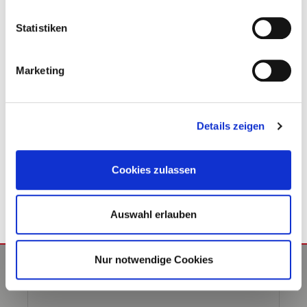
Artikelnummer: 1088291137800006
Sechskant-Schweißmuttern DIN 929 Stahl M 10
Statistiken
Inhalt : 500 Stück
FIRMENKUNDE
Gewicht pro Stück : 0.00958 kg
Marketing
33,68 €
PRIVATKUNDE
inkl. 19% MwSt.
Details zeigen
BEREITS REGISTRIERTER KUNDE
Lieferzeit: 7 – 14 Werktage
Cookies zulassen
VPE: 500
Auswahl erlauben
Nur notwendige Cookies