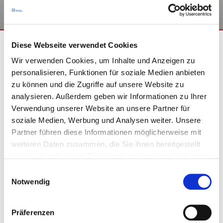
Diese Webseite verwendet Cookies
Wir verwenden Cookies, um Inhalte und Anzeigen zu
personalisieren, Funktionen für soziale Medien anbieten
zu können und die Zugriffe auf unsere Website zu
analysieren. Außerdem geben wir Informationen zu Ihrer
BITTE WÄHLEN SIE EINE
Verwendung unserer Website an unsere Partner für
soziale Medien, Werbung und Analysen weiter. Unsere
KUNDENGRUPPE AUS:
Partner führen diese Informationen möglicherweise mit
weiteren Daten zusammen, die Sie ihnen bereitgestellt
haben oder die sie im Rahmen Ihrer Nutzung der Dienste
gesammelt haben.
Bitte bestimmen Sie Ihre jeweilige
Einwilligungsauswahl
Notwendig
Kundengruppe, damit wir passende
Produkte aus unserem Shop anzeigen
können.
SECHSKANT-SCHWEISSMUTTERN
Präferenzen