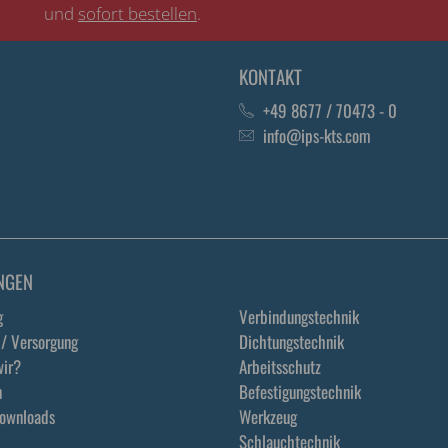
und
sofort bestellen
.
KONTAKT
+49 8677 / 70473 - 0
info@ips-kts.com
NGEN
g
Verbindungstechnik
 / Versorgung
Dichtungstechnik
ir?
Arbeitsschutz
n
Befestigungstechnik
Downloads
Werkzeug
Schlauchtechnik