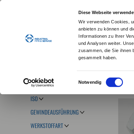
Diese Webseite verwende
Wir verwenden Cookies, um
anbieten zu können und di
Informationen zu Ihrer Ve
und Analysen weiter. Unse
STANDARDDICHTUNGEN
DICHTUNGSKONFIG
zusammen, die Sie ihnen b
gesammelt haben.
Home
Anzahl
Einwilligungsauswahl
Notwendig
DIN/EN
ISO
GEWINDEAUSFÜHRUNG
WERKSTOFFART