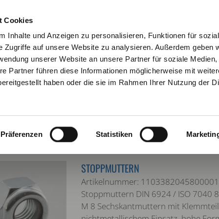
KONTAKT
NEWSLETTE
t Cookies
 Inhalte und Anzeigen zu personalisieren, Funktionen für sozia
e Zugriffe auf unsere Website zu analysieren. Außerdem geben w
rwendung unserer Website an unsere Partner für soziale Medien
re Partner führen diese Informationen möglicherweise mit weite
URATOR
VERBINDUNGSTECHNIK
ARBEITSSCHUTZ
ereitgestellt haben oder die sie im Rahmen Ihrer Nutzung der D
Verbindungstechnik
Muttern
Stoppmuttern DIN 6924 / ISO 7040
Stoppmu
: 8
Präferenzen
Statistiken
Marketin
STOPPMUTTERN
Artikelnummer: 1103382045800001
Stoppmuttern DIN 6924 / ISO 7040 8 
M 8 Sechskantmuttern mit Klemmteil
nichtmetallischem Einsatz, hohe For