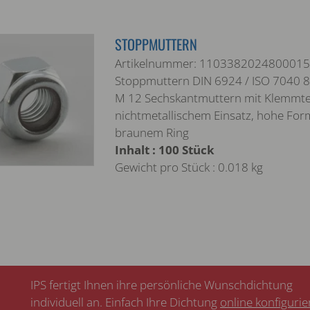
STOPPMUTTERN
Artikelnummer: 1103382024800015
Stoppmuttern DIN 6924 / ISO 7040 8 
M 12 Sechskantmuttern mit Klemmtei
nichtmetallischem Einsatz, hohe For
braunem Ring
Inhalt : 100 Stück
Gewicht pro Stück : 0.018 kg
IPS fertigt Ihnen ihre persönliche Wunschdichtung
individuell an. Einfach Ihre Dichtung
online konfiguri