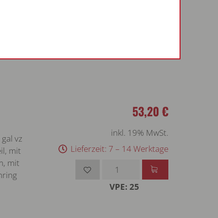
gal vz
Lieferzeit: 7 – 14 Werktage
l, mit
m, mit
mring
VPE: 50
53,20 €
inkl. 19% MwSt.
gal vz
Lieferzeit: 7 – 14 Werktage
l, mit
m, mit
mring
VPE: 25