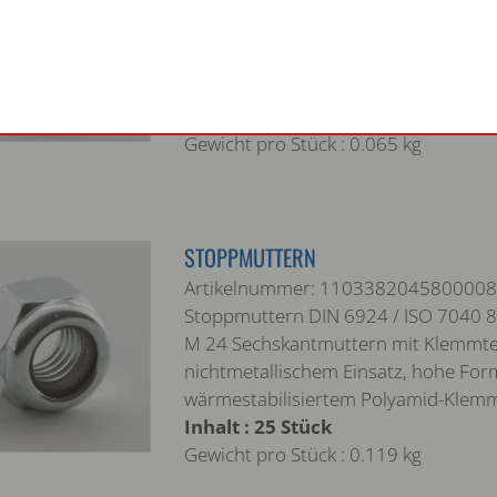
Stoppmuttern DIN 6924 / ISO 7040 8 
M 20 Sechskantmuttern mit Klemmtei
nichtmetallischem Einsatz, hohe For
wärmestabilisiertem Polyamid-Klem
Inhalt : 50 Stück
Gewicht pro Stück : 0.065 kg
STOPPMUTTERN
Artikelnummer: 1103382045800008
Stoppmuttern DIN 6924 / ISO 7040 8 
M 24 Sechskantmuttern mit Klemmtei
nichtmetallischem Einsatz, hohe For
wärmestabilisiertem Polyamid-Klem
Inhalt : 25 Stück
Gewicht pro Stück : 0.119 kg