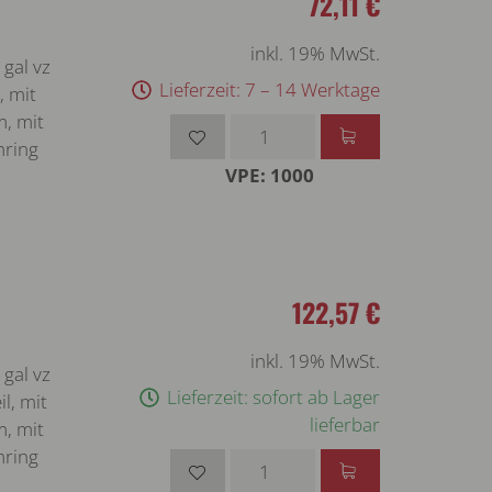
72,11 €
inkl. 19% MwSt.
gal vz
Lieferzeit: 7 – 14 Werktage
, mit
m, mit
mring
VPE: 1000
122,57 €
inkl. 19% MwSt.
gal vz
Lieferzeit: sofort ab Lager
l, mit
lieferbar
m, mit
mring