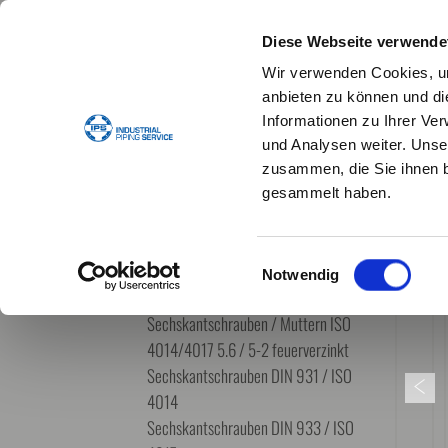
Diese Webseite verwende
Wir verwenden Cookies, um
anbieten zu können und di
Informationen zu Ihrer Ve
und Analysen weiter. Unse
STANDARDDICHTUNGEN
DICHTUNGSKONFIG
zusammen, die Sie ihnen b
gesammelt haben.
VERBINDUNGSTECHNIK
Einwilligungsauswahl
SCHRAUBEN
Notwendig
Sechskantschrauben
Sechskantschrauben / Muttern ISO
4014/4017 5.6 / 5-2 feuerverzinkt
Sechskantschrauben DIN 931 / ISO
4014
Sechskantschrauben DIN 933 / ISO