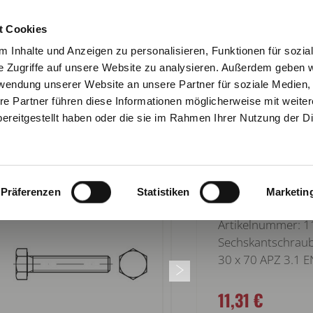
KONTAKT
NEWSLETTE
t Cookies
 Inhalte und Anzeigen zu personalisieren, Funktionen für sozia
e Zugriffe auf unsere Website zu analysieren. Außerdem geben w
rwendung unserer Website an unsere Partner für soziale Medien
re Partner führen diese Informationen möglicherweise mit weite
URATOR
VERBINDUNGSTECHNIK
ARBEITSSCHUTZ
ereitgestellt haben oder die sie im Rahmen Ihrer Nutzung der D
zurück zur Übersi
SECHSKANT
Präferenzen
Statistiken
Marketin
Artikelnummer:
Sechskantschraub
30 x 70 APZ 3.1
11,31 €