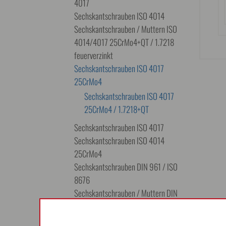
4017
Sechskantschrauben ISO 4014
Sechskantschrauben / Muttern ISO
4014/4017 25CrMo4+QT / 1.7218
feuerverzinkt
Sechskantschrauben ISO 4017
25CrMo4
Sechskantschrauben ISO 4017
25CrMo4 / 1.7218+QT
Sechskantschrauben ISO 4017
Sechskantschrauben ISO 4014
25CrMo4
Sechskantschrauben DIN 961 / ISO
8676
Sechskantschrauben / Muttern DIN
DETA
601
Sechskantschrauben mit Flansch DIN