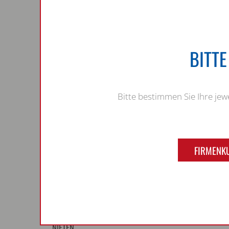
6921 / EN 1665
Sechskantschrauben / Muttern ISO
4014/4017 25CrMo4+QT / 1.7218
blank
BITT
Zylinderschrauben / Senkschrauben
Holzbauschrauben
Stiftschrauben
Bitte bestimmen Sie Ihre je
Schlitz - / Kreuzschlitz - / Torxschrauben
Blech- und Bohrschrauben
Sonderformen und Spezialschrauben
Gewindestangen
FIRMENK
Flachrundschrauben
MUTTERN
SCHEIBEN
GEWINDESTIFTE / SPLINTE
SONSTIGES
NIETEN