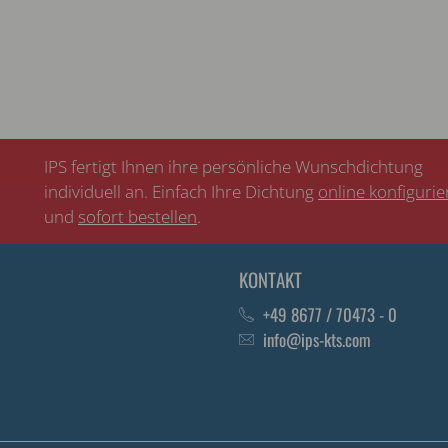
IPS fertigt Ihnen ihre persönliche Wunschdichtung
individuell an. Einfach Ihre Dichtung
online konfiguri
und
sofort bestellen
.
KONTAKT
+49 8677 / 70473 - 0
info@ips-kts.com