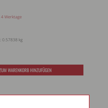
– 14 Werktage
: 0.57838 kg
ZUM WARENKORB HINZUFÜGEN