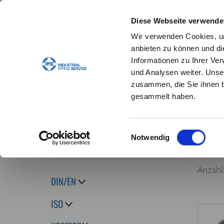
Diese Webseite verwende
Wir verwenden Cookies, um
anbieten zu können und di
Informationen zu Ihrer Ve
und Analysen weiter. Unse
STANDARDDICHTUNGEN
DICHTUNGSKONFIG
zusammen, die Sie ihnen b
gesammelt haben.
Einwilligungsauswahl
Notwendig
Home
Anzahl
DIN/EN
ISO