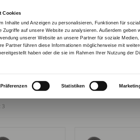
KONTAKT
NEWSLETTE
t Cookies
 Inhalte und Anzeigen zu personalisieren, Funktionen für sozia
e Zugriffe auf unsere Website zu analysieren. Außerdem geben w
rwendung unserer Website an unsere Partner für soziale Medien
re Partner führen diese Informationen möglicherweise mit weite
URATOR
VERBINDUNGSTECHNIK
ARBEITSSCHUTZ
ereitgestellt haben oder die sie im Rahmen Ihrer Nutzung der D
Präferenzen
Statistiken
Marketin
Verbindungstechnik
Schrauben
Sechskantschrauben
Sechskantschraub
: 3