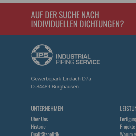
AUF DER SUCHE NACH
INDIVIDUELLEN DICHTUNGEN?
Gewerbepark Lindach D7a
D-84489 Burghausen
UNTERNEHMEN
LEISTU
Über Uns
Fertigun
Historie
Projekte
Qualitätspolitik
Warum w