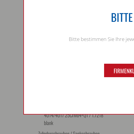
25CrMo4
Sechskantschrauben DIN 961 / ISO
BITT
8676
Sechskantschrauben DIN 961 /
ISO 8676 8.8
Bitte bestimmen Sie Ihre je
Sechskantschrauben DIN 961 /
ISO 8676 10.9
Sechskantschrauben DIN 961 /
ISO 8676 A2
FIRMENK
Sechskantschrauben / Muttern DIN
601
Sechskantschrauben mit Flansch DIN
6921 / EN 1665
Sechskantschrauben / Muttern ISO
4014/4017 25CrMo4+QT / 1.7218
blank
Zylinderschrauben / Senkschrauben