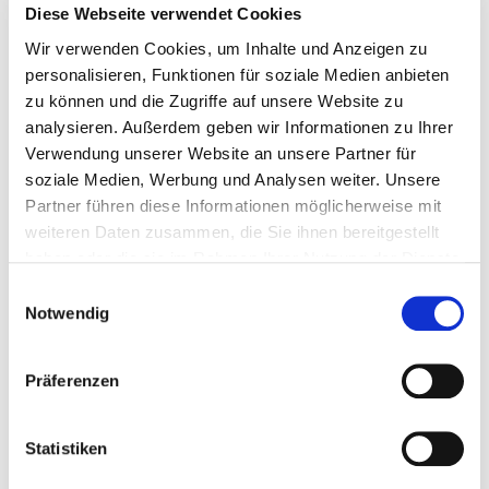
Diese Webseite verwendet Cookies
Wir verwenden Cookies, um Inhalte und Anzeigen zu
personalisieren, Funktionen für soziale Medien anbieten
zu können und die Zugriffe auf unsere Website zu
analysieren. Außerdem geben wir Informationen zu Ihrer
BITTE WÄHLEN SIE EINE
Verwendung unserer Website an unsere Partner für
soziale Medien, Werbung und Analysen weiter. Unsere
KUNDENGRUPPE AUS:
Partner führen diese Informationen möglicherweise mit
weiteren Daten zusammen, die Sie ihnen bereitgestellt
haben oder die sie im Rahmen Ihrer Nutzung der Dienste
gesammelt haben.
Bitte bestimmen Sie Ihre jeweilige
Einwilligungsauswahl
Notwendig
Kundengruppe, damit wir passende
zurück zur Übersicht
Produkte aus unserem Shop anzeigen
ARTIKEL AUF DEN MERKZETTEL
können.
Präferenzen
NUTMUTTERN
Statistiken
Artikelnummer: 1069597382800010
FIRMENKUNDE