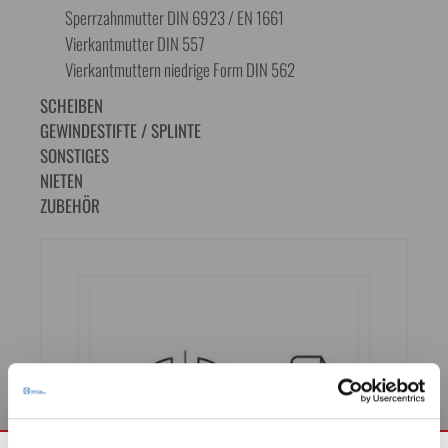
Sperrzahnmutter DIN 6923 / EN 1661
Vierkantmutter DIN 557
Vierkantmuttern niedrige Form DIN 562
SCHEIBEN
GEWINDESTIFTE / SPLINTE
SONSTIGES
NIETEN
ZUBEHÖR