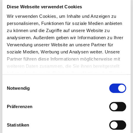
MASCOT® UNIQUE MAINZ
MASCOT® UNIQUE FULDA
Diese Webseite verwendet Cookies
ARBEITSJACKE
ARBEITSJACKE
Wir verwenden Cookies, um Inhalte und Anzeigen zu
Art.-Nr.:
Art.-Nr.:
personalisieren, Funktionen für soziale Medien anbieten
99904301000008071135
99904300110008515135
zu können und die Zugriffe auf unsere Website zu
Preis ab
95,14 €
Preis ab
83,24 €
analysieren. Außerdem geben wir Informationen zu Ihrer
BITTE WÄHLEN SIE EINE
Hersteller Artikel-Nr.:
Hersteller Artikel-Nr.:
Verwendung unserer Website an unsere Partner für
12009-203
12209-442
soziale Medien, Werbung und Analysen weiter. Unsere
KUNDENGRUPPE AUS:
Partner führen diese Informationen möglicherweise mit
weiteren Daten zusammen, die Sie ihnen bereitgestellt
haben oder die sie im Rahmen Ihrer Nutzung der Dienste
gesammelt haben.
Bitte bestimmen Sie Ihre jeweilige
Einwilligungsauswahl
Notwendig
Kundengruppe, damit wir passende
Produkte aus unserem Shop anzeigen
können.
Präferenzen
Statistiken
MASCOT® MULTISCHUTZ
MASCOT® FOOD & CARE