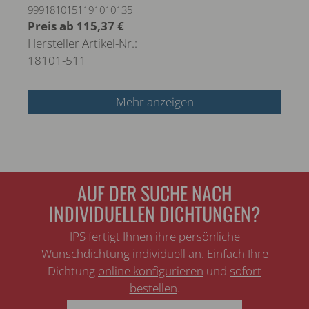
9991810151191010135
Preis ab
115,37 €
Hersteller Artikel-Nr.:
18101-511
Mehr anzeigen
AUF DER SUCHE NACH
INDIVIDUELLEN DICHTUNGEN?
IPS fertigt Ihnen ihre persönliche
Wunschdichtung individuell an. Einfach Ihre
Dichtung
online konfigurieren
und
sofort
bestellen
.