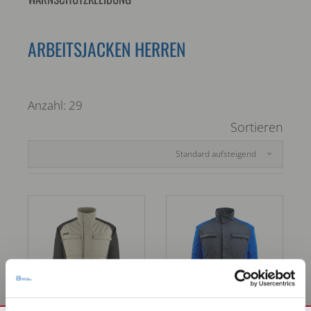
ARBEITSJACKEN HERREN
Anzahl: 29
Sortieren
Standard aufsteigend