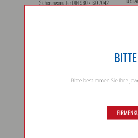
DETA
Sicherungsmutter DIN 980 / ISO 7042
Sicherungsmuttern DIN 7967
Sechskantmuttern mit Flansch DIN
6923 / EN 1661
Hutmuttern DIN 917
Hutmuttern DIN 986
Hutmuttern DIN 1587
BITT
Stoppmuttern DIN 6924 / ISO 7040
Nutmuttern DIN 981
Bügelmuttern DIN 28129
Bitte bestimmen Sie Ihre je
Flügelmuttern DIN 315
Gewindeösen
Nutmutter DIN 1804
Nutmutter DIN 70852
FIRMENK
Ringmuttern DIN 582
Setzmuttern
Sperrzahnmutter DIN 6923 / EN 1661