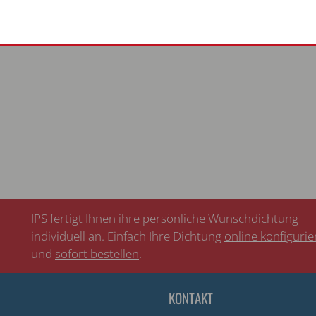
IPS fertigt Ihnen ihre persönliche Wunschdichtung
individuell an. Einfach Ihre Dichtung
online konfiguri
und
sofort bestellen
.
KONTAKT