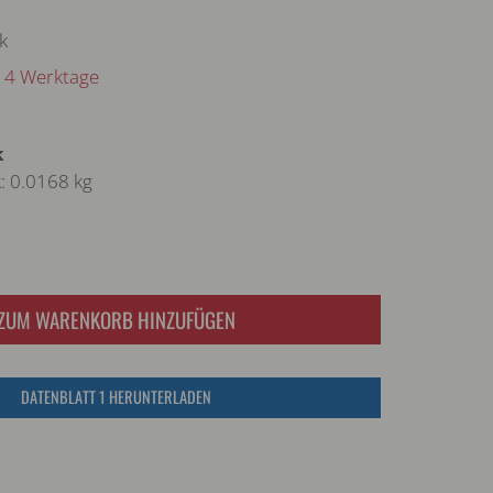
k
– 14 Werktage
k
: 0.0168 kg
ZUM WARENKORB HINZUFÜGEN
DATENBLATT 1 HERUNTERLADEN