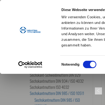
Diese Webseite verwende
Wir verwenden Cookies, um
anbieten zu können und di
Informationen zu Ihrer Ve
und Analysen weiter. Unse
STANDARDDICHTUNGEN
DICHTUNGSKONFIG
zusammen, die Sie ihnen b
gesammelt haben.
VERBINDUNGSTECHNIK
Einwilligungsauswahl
SCHRAUBEN
Notwendig
MUTTERN
Sechskant-Schweißmuttern DIN 929
Sechskantmuttern DIN 934 / ISO 4032
Sechskantmuttern ISO 4032
Sechskantmuttern DIN 985 / ISO 10511
Sechskantmuttern DIN 985 / ISO