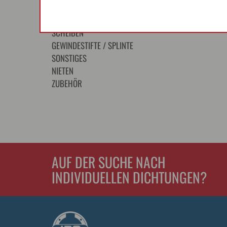
Vierkantmutter DIN 557
Vierkantmuttern niedrige Form DIN 562
SCHEIBEN
GEWINDESTIFTE / SPLINTE
SONSTIGES
NIETEN
ZUBEHÖR
AUF DER SUCHE NACH
INDIVIDUELLEN DICHTUNGEN?