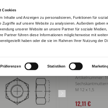
KONTAKT
NEWSLETTE
t Cookies
 Inhalte und Anzeigen zu personalisieren, Funktionen für sozia
e Zugriffe auf unsere Website zu analysieren. Außerdem geben w
rwendung unserer Website an unsere Partner für soziale Medien
re Partner führen diese Informationen möglicherweise mit weite
URATOR
VERBINDUNGSTECHNIK
ARBEITSSCHUTZ
ereitgestellt haben oder die sie im Rahmen Ihrer Nutzung der D
zurück zur Übersi
SECHSKANTM
Präferenzen
Statistiken
Marketin
Artikelnummer:
Sechskantmuttern 
M 12 x 1,5
12,11 €