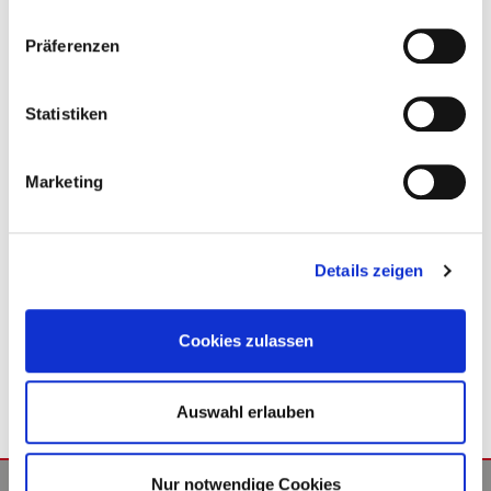
Produkte aus unserem Shop anzeigen
Stk.
mm
können.
Präferenzen
DURCHMESSER LÖCHER
MENGE
Statistiken
mm
Stk.
FIRMENKUNDE
Marketing
ERGÄNZENDE ANGABEN
PRIVATKUNDE
Details zeigen
BEREITS REGISTRIERTER KUNDE
Cookies zulassen
PREIS BERECHNEN
Auswahl erlauben
Nur notwendige Cookies