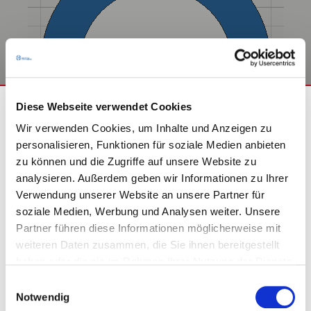
0
20
Diese Webseite verwendet Cookies
Wir verwenden Cookies, um Inhalte und Anzeigen zu
40
personalisieren, Funktionen für soziale Medien anbieten
zu können und die Zugriffe auf unsere Website zu
analysieren. Außerdem geben wir Informationen zu Ihrer
60
BITTE WÄHLEN SIE EINE
Verwendung unserer Website an unsere Partner für
soziale Medien, Werbung und Analysen weiter. Unsere
KUNDENGRUPPE AUS:
AUSSENDURCHMESSER
INNENDURCHMESSER
Partner führen diese Informationen möglicherweise mit
weiteren Daten zusammen, die Sie ihnen bereitgestellt
mm
mm
haben oder die sie im Rahmen Ihrer Nutzung der Dienste
gesammelt haben.
Bitte bestimmen Sie Ihre jeweilige
Einwilligungsauswahl
ANZAHL LÖCHER
DURCHMESSER LOCHKREIS
Notwendig
Kundengruppe, damit wir passende