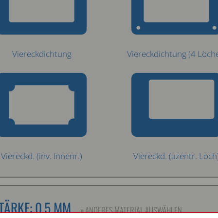
Viereckdichtung
Viereckdichtung (4 Löch
Viereckd. (inv. Innenr.)
Viereckd. (azentr. Loch
TÄRKE: 0,5 MM
» ANDERES MATERIAL AUSWÄHLEN