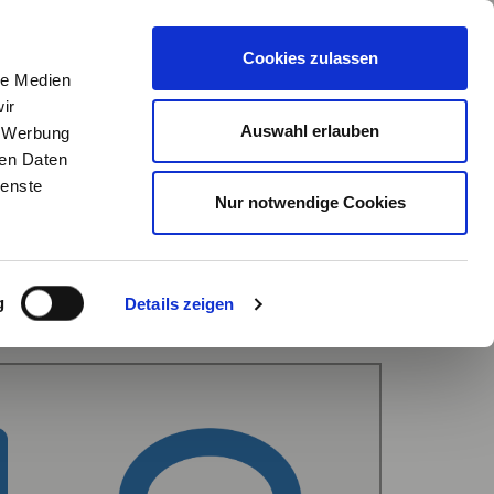
R
ANMELDEN
MEIN MERKZETTEL
(
0
) WARENKORB
Cookies zulassen
le Medien
LEISTUNGEN
UNTERNEHMEN
SHOP
ir
Auswahl erlauben
, Werbung
ren Daten
FLANSCHE
ienste
Nur notwendige Cookies
g
Details zeigen