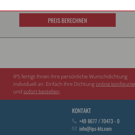
PREIS BERECHNEN
IPS fertigt Ihnen ihre persönliche Wunschdichtung
individuell an. Einfach Ihre Dichtung
online konfiguri
und
sofort bestellen
.
KONTAKT
+49 8677 / 70473 - 0
info@ips-kts.com