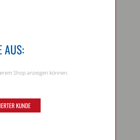
0
20
40
60
80
 AUS:
nserem Shop anzeigen können.
IERTER KUNDE