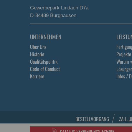
Gewerbepark Lindach D7a
D-84489 Burghausen
UNTERNEHMEN
LEISTU
Über Uns
Fertigun
Historie
Projekte
Qualitätspolitik
Warum w
Code of Conduct
Lösunge
Karriere
Infos / 
BESTELLVORGANG
ZAHLU
KATALOG VERBINDUNGSTECHNIK