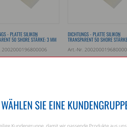
GS - PLATTE SILIKON
DICHTUNGS - PLATTE SILIKON
RENT 50 SHORE STÄRKE: 3 MM
TRANSPARENT 50 SHORE STÄRKE
r. 2002000196800006
Art.-Nr. 20020001968000
-3 bar
Druck: -3 bar
atur: -60 °C — 230 °C
Temperatur: -60 °C — 230 
Marke:
 3
Stärke: 5
 transparent
Farbe: transparent
E WÄHLEN SIE EINE KUNDENGRUPPE
r
Dampf
Gas
Wasser
Dampf
Butan
Propan
Öl
Butan
Pr
e
Basen
Ozon
Säure
Basen
O
weilige Kundengruppe, damit wir passende Produkte aus u