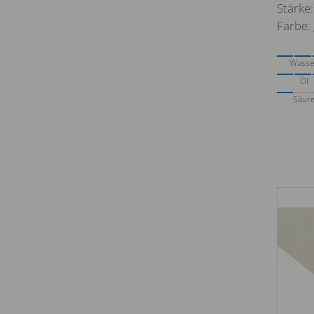
Stärke:
Farbe:
Wasse
Öl
Säur