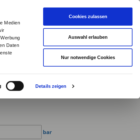
R
ANMELDEN
MEIN MERKZETTEL
(
0
) WARENKORB
Cookies zulassen
le Medien
LEISTUNGEN
UNTERNEHMEN
SHOP
ir
Auswahl erlauben
, Werbung
ren Daten
FLANSCHE
ienste
Nur notwendige Cookies
g
Details zeigen
bar