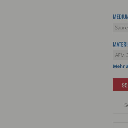
MEDIU
Säure
MATERI
AFM 
Mehr 
95
S