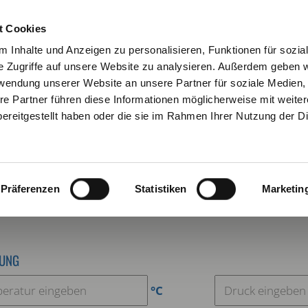
KONTAKT
NEWSLETTE
t Cookies
 Inhalte und Anzeigen zu personalisieren, Funktionen für sozia
e Zugriffe auf unsere Website zu analysieren. Außerdem geben w
rwendung unserer Website an unsere Partner für soziale Medien
re Partner führen diese Informationen möglicherweise mit weite
URATOR
VERBINDUNGSTECHNIK
ARBEITSSCHUTZ
ereitgestellt haben oder die sie im Rahmen Ihrer Nutzung der D
Dichtungskonfigurator
Dichtungs - Platten für Konfigurator
HTUNGSKONFIGURATOR
Präferenzen
Statistiken
Marketin
UNG
°C