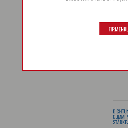
FIRMENK
DICHTUN
GUMMI M
STÄRKE: