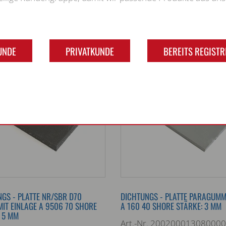
ZUM KONFIGURATOR
ZUM KONFIGU
UNDE
PRIVATKUNDE
BEREITS REGISTR
GS - PLATTE NR/SBR D70
DICHTUNGS - PLATTE PARAGUMM
IT EINLAGE A 9506 70 SHORE
A 160 40 SHORE STÄRKE: 3 MM
 5 MM
Art.-Nr. 20020001308000