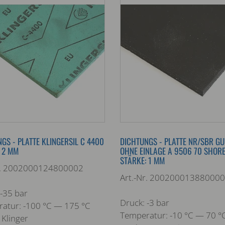
GS - PLATTE KLINGERSIL C 4400
DICHTUNGS - PLATTE NR/SBR G
 2 MM
OHNE EINLAGE A 9506 70 SHOR
STÄRKE: 1 MM
r. 2002000124800002
Art.-Nr. 20020001388000
 -35 bar
Druck: -3 bar
atur: -100 °C — 175 °C
Temperatur: -10 °C — 70 °
 Klinger