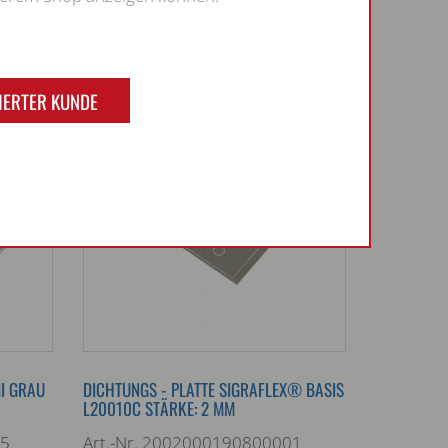
RATOR
ZUM KONFIGURATOR
IERTER KUNDE
I GRAU
DICHTUNGS - PLATTE SIGRAFLEX® BASIS
L20010C STÄRKE: 2 MM
05
Art.-Nr. 2002000190800001