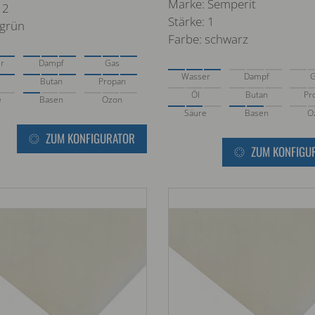
Marke: Semperit
 2
Stärke: 1
 grün
Farbe: schwarz
r
Dampf
Gas
Wasser
Dampf
Butan
Propan
Öl
Butan
Pr
e
Basen
Ozon
Säure
Basen
O
ZUM KONFIGURATOR
ZUM KONFIGU