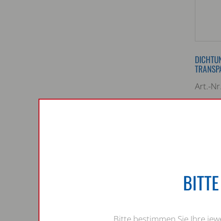
DICHTUN
TRANSPA
Art.-N
Druck: 
Temper
Marke:
Stärke:
Farbe:
BITT
Wasse
Öl
Säur
Bitte bestimmen Sie Ihre je