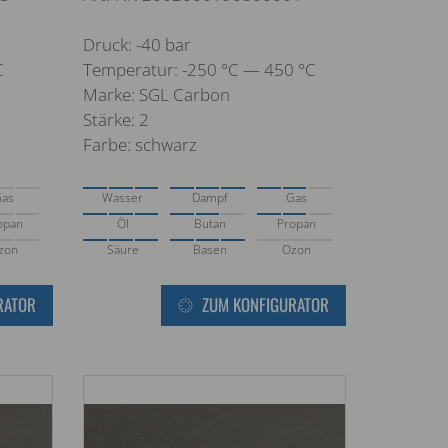
Druck: -40 bar
C
Temperatur: -250 °C — 450 °C
Marke: SGL Carbon
Stärke: 2
Farbe: schwarz
Gas
Wasser
Dampf
Gas
opan
Öl
Butan
Propan
zon
Säure
Basen
Ozon
RATOR
ZUM KONFIGURATOR