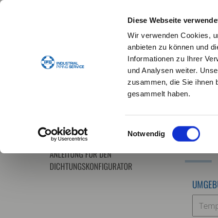
Diese Webseite verwende
Wir verwenden Cookies, um
anbieten zu können und di
Informationen zu Ihrer Ve
und Analysen weiter. Unse
STANDARDDICHTUNGEN
DICHTUNGSKONFIG
zusammen, die Sie ihnen b
gesammelt haben.
DICHTUNGSKONFIGURATOR
Home
Einwilligungsauswahl
DICHTUNGS - PLATTEN FÜR
DIC
Notwendig
KONFIGURATOR
ANLEITUNG FÜR DEN
DICHTUNGSKONFIGURATOR
UMGEB