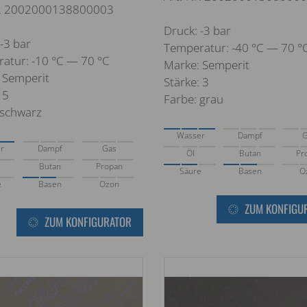
r. 2002000138800003
Druck: -3 bar
-3 bar
Temperatur: -40 °C — 70 °
atur: -10 °C — 70 °C
Marke: Semperit
 Semperit
Stärke: 3
 5
Farbe: grau
 schwarz
Wasser
Dampf
r
Dampf
Gas
Öl
Butan
Pr
Butan
Propan
Säure
Basen
O
e
Basen
Ozon
ZUM KONFIGU
ZUM KONFIGURATOR