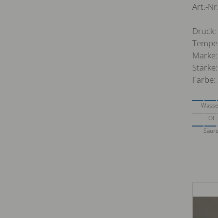
Art.-N
Druck: 
Temper
Marke:
Stärke:
Farbe:
Wasse
Öl
Säur