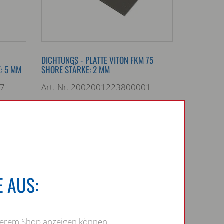
DICHTUNGS - PLATTE VITON FKM 75
: 5 MM
SHORE STÄRKE: 2 MM
07
Art.-Nr. 2002001223800001
Druck: -3 bar
°C
Temperatur: -20 °C — 230 °C
Marke:
Stärke: 2
Farbe: schwarz
 AUS:
Gas
Wasser
Dampf
Gas
opan
Öl
Butan
Propan
zon
Säure
Basen
Ozon
nserem Shop anzeigen können.