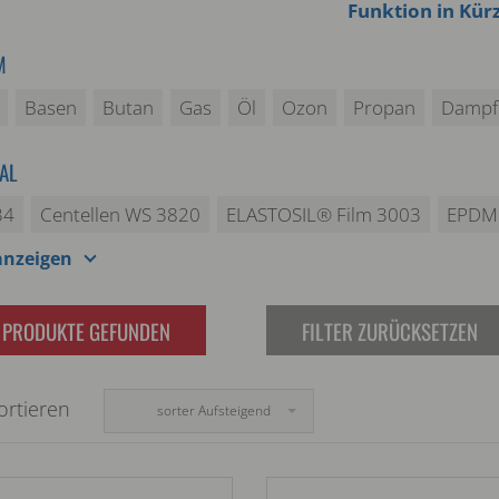
Funktion in Kür
M
Basen
Butan
Gas
Öl
Ozon
Propan
Dampf
AL
34
Centellen WS 3820
ELASTOSIL® Film 3003
EPDM 
anzeigen
PRODUKTE GEFUNDEN
FILTER ZURÜCKSETZEN
ortieren
sorter Aufsteigend