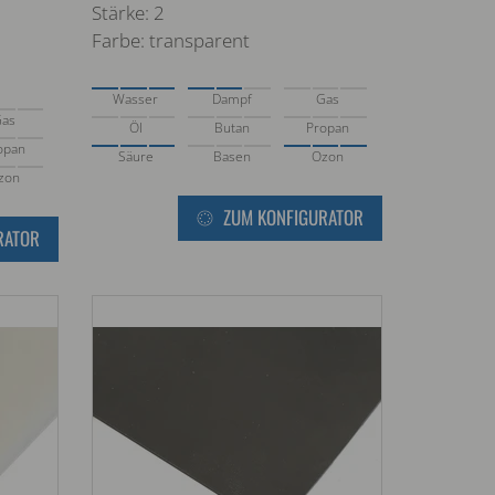
Stärke: 2
Farbe: transparent
Wasser
Dampf
Gas
Gas
Öl
Butan
Propan
opan
Säure
Basen
Ozon
zon
ZUM KONFIGURATOR
RATOR